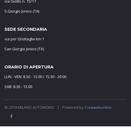
via Giotto n. 15/17
S.Giorgio Jonico (TA)
SEDE SECONDARIA
via per Grottaglie km 1
San Giorgio Jonico (TA)
ORARIO DI APERTURA
LUN - VEN: 8.30 - 13.00 / 15.30 - 20.00
SAB: 8.30 - 13.00
© 2019 MILANO AUTOMOBILI
Powered by
Creawebonline
旺商聊
旺商聊
旺商聊
QuickQ
汽水音乐